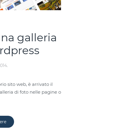
na galleria
ordpress
014
.
io sito web, è arrivato il
leria di foto nelle pagine o
ere