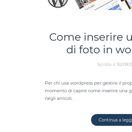
Come inserire u
di foto in w
Scritto il
30/09/2
Per chi usa wordpress per gestire il propr
momento di capire come inserire una gal
negli articoli.
Continua a legg