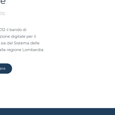
le
012
.
012 il bando di
one digitale per il
sia dal Sistema delle
la regione Lombardia.
ere