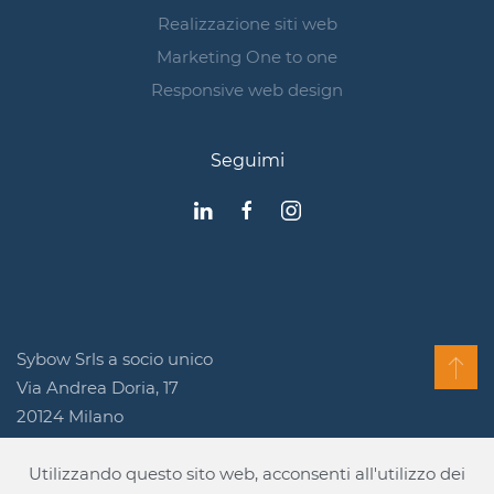
Realizzazione siti web
Marketing One to one
Responsive web design
Seguimi
Sybow Srls a socio unico
Via Andrea Doria, 17
20124 Milano
P.IVA 11194890965
Utilizzando questo sito web, acconsenti all'utilizzo dei