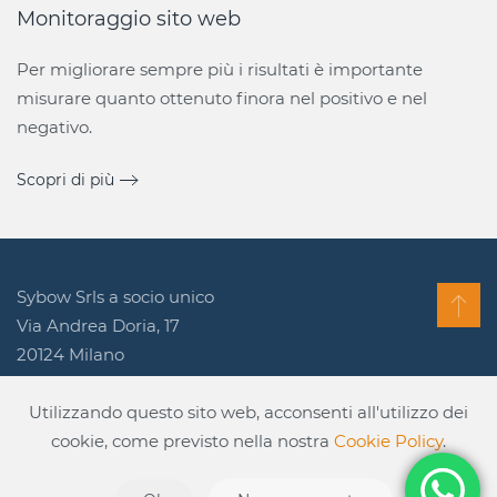
Monitoraggio sito web
Per migliorare sempre più i risultati è importante
misurare quanto ottenuto finora nel positivo e nel
negativo.
Scopri di più
Sybow Srls a socio unico
Via Andrea Doria, 17
20124 Milano
P.IVA 11194890965
Utilizzando questo sito web, acconsenti all'utilizzo dei
Tel.
+39 328.9023334
cookie, come previsto nella nostra
Cookie Policy
.
Cookie Policy
Privacy Policy