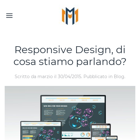
Responsive Design, di
cosa stiamo parlando?
Scritto da
marzio
il
30/04/2015
. Pubblicato in
Blog
.