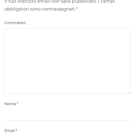
Il tuo indirizzo email non sarà pubblicato. I campi
obbligatori sono contrassegnati
*
Commento
Nome
*
Email
*