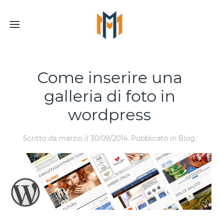
Come inserire una
galleria di foto in
wordpress
Scritto da
marzio
il
30/09/2014
. Pubblicato in
Blog
.