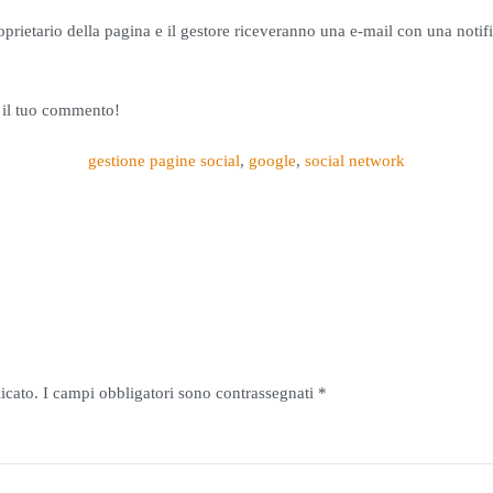
rietario della pagina e il gestore riceveranno una e-mail con una notific
i il tuo commento!
gestione pagine social
,
google
,
social network
licato. I campi obbligatori sono contrassegnati
*