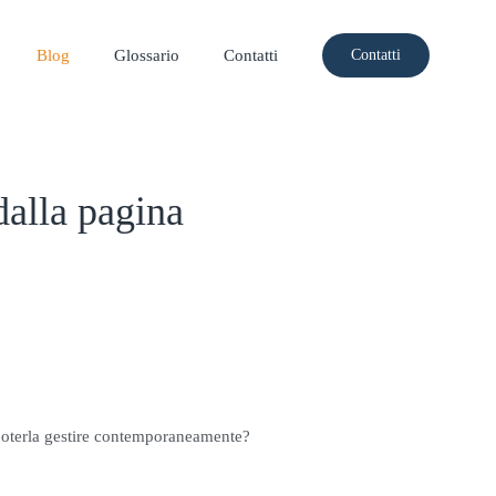
Blog
Glossario
Contatti
Contatti
alla pagina
 poterla gestire contemporaneamente?