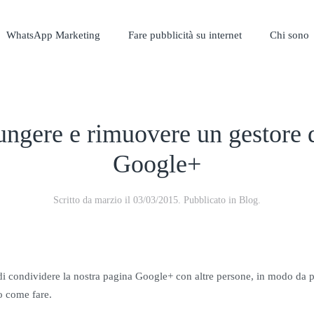
WhatsApp Marketing
Fare pubblicità su internet
Chi sono
ngere e rimuovere un gestore d
Google+
Scritto da
marzio
il
03/03/2015
. Pubblicato in
Blog
.
à di condividere la nostra pagina Google+ con altre persone, in modo da
o come fare.